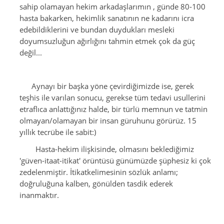
sahip olamayan hekim arkadaşlarımın , günde 80-100
hasta bakarken, hekimlik sanatının ne kadarını icra
edebildiklerini ve bundan duydukları mesleki
doyumsuzluğun ağırlığını tahmin etmek çok da güç
değil...
Aynayı bir başka yöne çevirdiğimizde ise, gerek
teşhis ile varılan sonucu, gerekse tüm tedavi usullerini
etraflıca anlattığınız halde, bir türlü memnun ve tatmin
olmayan/olamayan bir insan güruhunu görürüz. 15
yıllık tecrübe ile sabit:)
Hasta-hekim ilişkisinde, olmasını beklediğimiz
'güven-itaat-itikat' örüntüsü günümüzde şüphesiz ki çok
zedelenmiştir. İtikatkelimesinin sözlük anlamı;
doğruluğuna kalben, gönülden tasdik ederek
inanmaktır.