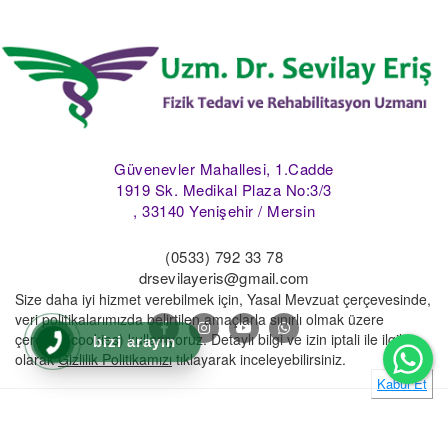
Güvenevler Mahallesi, 1.Cadde
1919 Sk. Medikal Plaza No:3/3
, 33140 Yenişehir / Mersin
(0533) 792 33 78
drsevilayeris@gmail.com
Size daha iyi hizmet verebilmek için, Yasal Mevzuat çerçevesinde,
veri politikalarımızda belirtilen amaçlarla sınırlı olmak üzere
çerezler(cookies) kullanıyoruz. Detaylı bilgi ve izin iptali ile ilgili
Wh
bizi arayın
olarak
Gizlilik Politikamızı
tıklayarak inceleyebilirsiniz.
Kabul Et
www.drsevilayeris.com ©