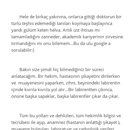
Hele de birkaç yakınına, onlarca gittiği doktorun bir
türlü teşhis edemediği tanıları koymaya başlayınca
yandı gülüm keten helva. Artık üst ihtisas mı
tamamladığını zanneder, akademik kariyerinin zirvesine
tırmandığını mı onu bilemem...Bu da ulu google a
sorulabilir:)
Bakın size şimdi hiç bilmediğiniz bir süreci
anlatacağım. Bir hekim, hastasının şikayetini dinlerken
ve muayenesini yaparken, zihni, beynindeki labirentin
içinde kıvrıla kıvrıla yol alır...Bir labirentten çıkınca,
önüne başka sapaklar, başka labirentler çıkar da çıkar.
Tüm bu yolları ve dehlizleri, tüm hekimlik bilgisi ve
tecrübesi ile aşıp, anamnez (hastanın anlattığı şikayet ),
muayene bulguları, laboratuar ve radyolojik verileri