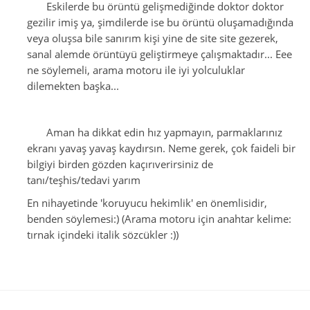
Eskilerde bu örüntü gelişmediğinde doktor doktor
gezilir imiş ya, şimdilerde ise bu örüntü oluşamadığında
veya oluşsa bile sanırım kişi yine de site site gezerek,
sanal alemde örüntüyü geliştirmeye çalışmaktadır... Eee
ne söylemeli, arama motoru ile iyi yolculuklar
dilemekten başka...
Aman ha dikkat edin hız yapmayın, parmaklarınız
ekranı yavaş yavaş kaydırsın. Neme gerek, çok faideli bir
bilgiyi birden gözden kaçırıverirsiniz de
tanı/teşhis/tedavi yarım
En nihayetinde 'koruyucu hekimlik' en önemlisidir,
benden söylemesi:) (Arama motoru için anahtar kelime:
tırnak içindeki italik sözcükler :))