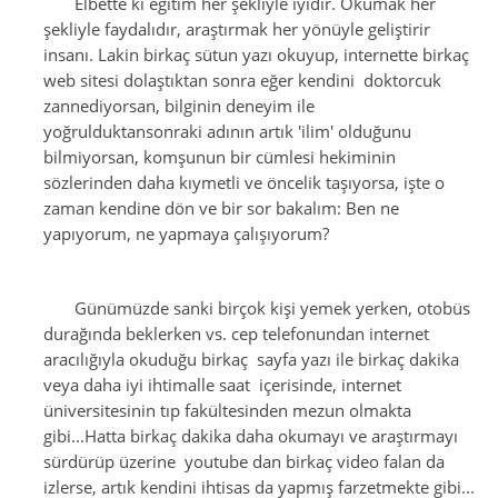
Elbette ki eğitim her şekliyle iyidir. Okumak her
şekliyle faydalıdır, araştırmak her yönüyle geliştirir
insanı. Lakin birkaç sütun yazı okuyup, internette birkaç
web sitesi dolaştıktan sonra eğer kendini doktorcuk
zannediyorsan, bilginin deneyim ile
yoğrulduktansonraki adının artık 'ilim' olduğunu
bilmiyorsan, komşunun bir cümlesi hekiminin
sözlerinden daha kıymetli ve öncelik taşıyorsa, işte o
zaman kendine dön ve bir sor bakalım: Ben ne
yapıyorum, ne yapmaya çalışıyorum?
Günümüzde sanki birçok kişi yemek yerken, otobüs
durağında beklerken vs. cep telefonundan internet
aracılığıyla okuduğu birkaç sayfa yazı ile birkaç dakika
veya daha iyi ihtimalle saat içerisinde, internet
üniversitesinin tıp fakültesinden mezun olmakta
gibi...Hatta birkaç dakika daha okumayı ve araştırmayı
sürdürüp üzerine youtube dan birkaç video falan da
izlerse, artık kendini ihtisas da yapmış farzetmekte gibi...