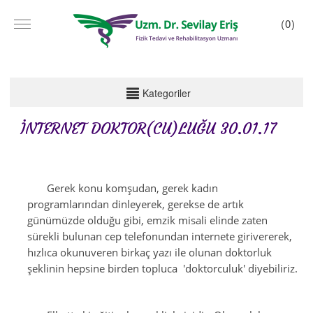
(
0
)
KATEGORİLER
Kategoriler
BEDENİN EFENDİSİ: BİLİNÇALTI 08.02.2017
İNTERNET DOKTOR(CU)LUĞU 30.01.17
İNTERNET DOKTOR(CU)LUĞU 30.01.17
doktorluk,doktorculuk, internet doktorluğu, internet
doktorculuğu
KARNEMİ ALDIM 24.01.2017
Gerek konu komşudan, gerek kadın
YAŞAMLARA DOKUNMAK-16.01.2017
programlarından dinleyerek, gerekse de artık
günümüzde olduğu gibi, emzik misali elinde zaten
sürekli bulunan cep telefonundan internete girivererek,
hızlıca okunuveren birkaç yazı ile olunan doktorluk
şeklinin hepsine birden topluca 'doktorculuk' diyebiliriz.