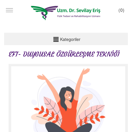
(
0
)
KATEGORİLER
Kategoriler
NÖRALTERAPİ
EFT- DUYGUSAL ÖZGÜRLEŞME TEKNİĞİ
OZON TERAPİSİ
AKUPUNKTUR
KUPA TEDAVİSİ - HACAMAT
CGF TEDAVİSİ
PRP TEDAVİSİ
KURU İĞNE TEDAVİSİ
EFT- DUYGUSAL ÖZGÜRLEŞME TEKNİĞİ