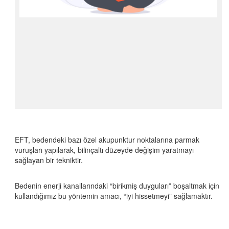
REGRESYON TERAPİSİ
HİPNOZ TERAPİSİ
ANDULASYON TERAPİSİ
GLUTATYON TEDAVİSİ
DAMAR YOLUYLA C VİTAMİNİ TEDAVİSİ
ALFA LİPOİK ASİT (ALA)
EFT, bedendeki bazı özel akupunktur noktalarına parmak
vuruşları yapılarak, bilinçaltı düzeyde değişim yaratmayı
sağlayan bir tekniktir.
Bedenin enerji kanallarındaki “birikmiş duyguları” boşaltmak için
kullandığımız bu yöntemin amacı, “iyi hissetmeyi” sağlamaktır.