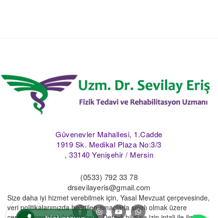
Güvenevler Mahallesi, 1.Cadde
1919 Sk. Medikal Plaza No:3/3
, 33140 Yenişehir / Mersin
(0533) 792 33 78
drsevilayeris@gmail.com
Size daha iyi hizmet verebilmek için, Yasal Mevzuat çerçevesinde,
veri politikalarımızda belirtilen amaçlarla sınırlı olmak üzere
çerezler(cookies) kullanıyoruz. Detaylı bilgi ve izin iptali ile ilgili
Wh